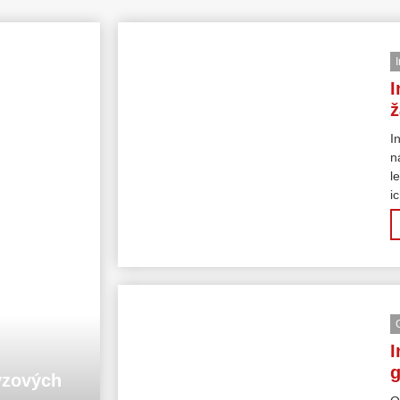
I
ž
I
n
l
ic
I
g
yzových