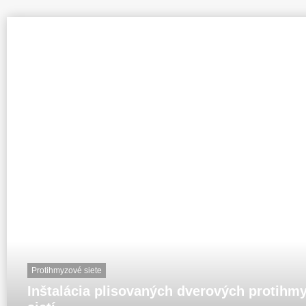
Protihmyzové siete
Inštalácia plisovaných dverových protihm