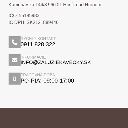
Kamenárska 144/8 966 01 Hliník nad Hronom
IČO: 55185983
IČ DPH: SK2121889440
RÝCHLY KONTAKT
0911 828 322
INFORMÁCIE
INFO@ZALUZIEKAVECKY.SK
PRACOVNÁ DOBA
PO-PIA: 09:00-17:00