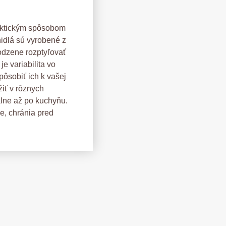
raktickým spôsobom
nidlá sú vyrobené z
rodzene rozptyľovať
e variabilita vo
pôsobiť ich k vašej
žiť v rôznych
lne až po kuchyňu.
e, chránia pred