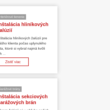
Interiérové tienenie
nštalácia hliníkových
alúzií
nštalácia hliníkových žalúzií pre
ášho klienta počas uplynulého
eta, ktoré si vybral najmä kvôli
h ...
Zistiť viac
Garážové brány
nštalácia sekciových
arážových brán