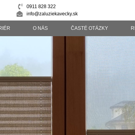
0911 828 322
info@zaluziekavecky.sk
RIÉR
O NÁS
ČASTÉ OTÁZKY
R