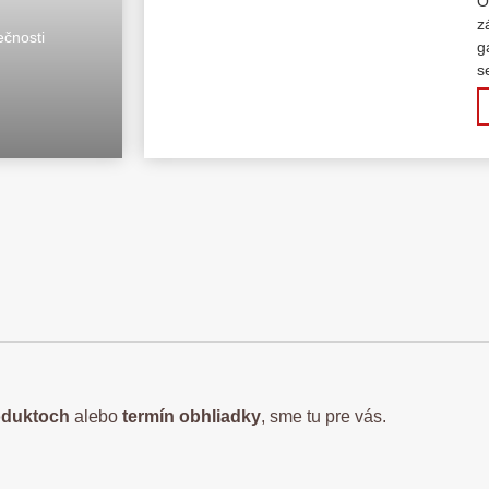
O
z
ečnosti
g
s
oduktoch
alebo
termín obhliadky
, sme tu pre vás.