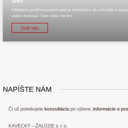
sietí
Inštalácia protihmyzových sietí je investíciou do pohodlia a bezp
vášho domova. Tieto siete nie len …
Zistiť viac
NAPÍŠTE NÁM
Či už potrebujete
konzultáciu
pri výbere,
informácie
o
pr
KAVECKÝ – ŽALÚZIE s. r. o.