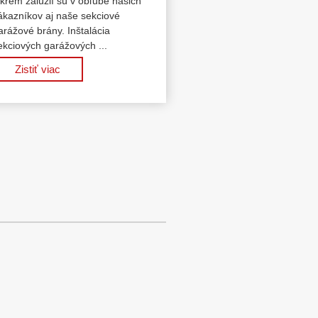
krem žalúzií sú v obľube našich
ákazníkov aj naše sekciové
arážové brány. Inštalácia
ekciových garážových ...
Zistiť viac