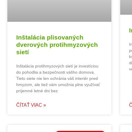
Inštalácia plisovaných
dverových protihmyzových
I
p
sietí
k
d
Inštalácia protihmyzových sietí je investíciou
v
do pohodlia a bezpečnosti vášho domova.
Tieto siete nie len ochránia váš interiér pred
hmyzom, ale tiež vám umožnia plne využívať
príjemné letné dni bez
ČÍTAŤ VIAC »
Č