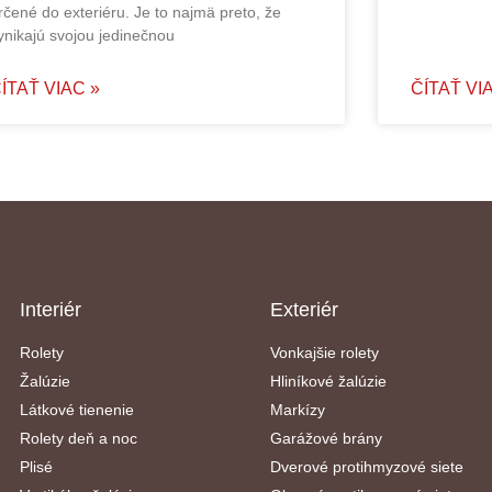
rčené do exteriéru. Je to najmä preto, že
ynikajú svojou jedinečnou
ÍTAŤ VIAC »
ČÍTAŤ VI
Interiér
Exteriér
Rolety
Vonkajšie rolety
Žalúzie
Hliníkové žalúzie
Látkové tienenie
Markízy
Rolety deň a noc
Garážové brány
Plisé
Dverové protihmyzové siete