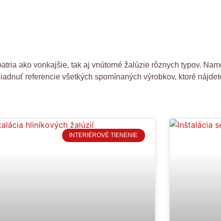
 patria ako vonkajšie, tak aj vnútorné žalúzie rôznych typov. N
ehliadnuť referencie všetkých spomínaných výrobkov, ktoré nájde
INTERIÉROVÉ TIENENIE