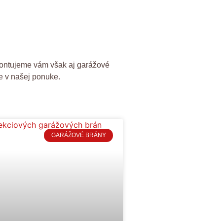
amontujeme vám však aj garážové
te v našej ponuke.
GARÁŽOVÉ BRÁNY