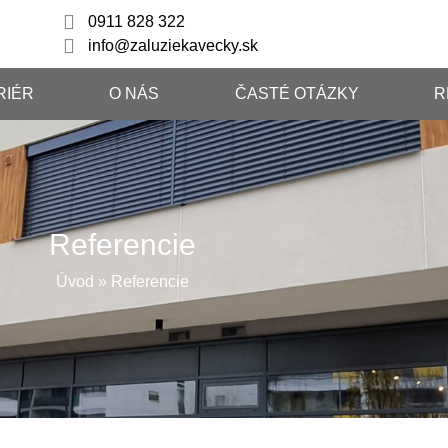
0911 828 322
info@zaluziekavecky.sk
RIÉR
O NÁS
ČASTÉ OTÁZKY
R
Referencie
Úvod
»
Referencie