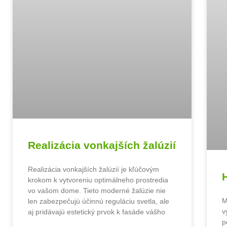
Realizácia vonkajších žalúzií
Realizácia vonkajších žalúzií je kľúčovým
krokom k vytvoreniu optimálneho prostredia
vo vašom dome. Tieto moderné žalúzie nie
M
len zabezpečujú účinnú reguláciu svetla, ale
v
aj pridávajú estetický prvok k fasáde vášho
p