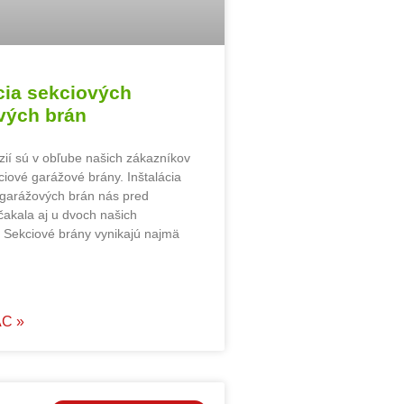
cia sekciových
vých brán
ií sú v obľube našich zákazníkov
ciové garážové brány. Inštalácia
 garážových brán nás pred
akala aj u dvoch našich
 Sekciové brány vynikajú najmä
AC »