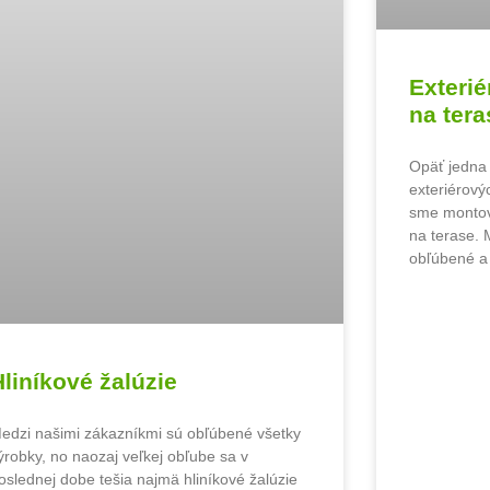
Exterié
na tera
Opäť jedna 
exteriérovýc
sme montova
na terase. 
obľúbené a 
Hliníkové žalúzie
edzi našimi zákazníkmi sú obľúbené všetky
ýrobky, no naozaj veľkej obľube sa v
oslednej dobe tešia najmä hliníkové žalúzie