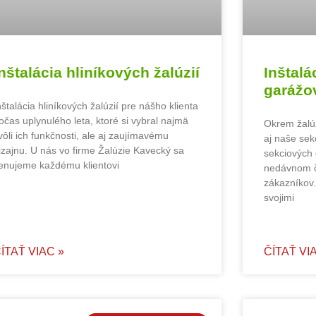
Inštalácia hliníkových žalúzií
Inštalá
garážo
nštalácia hliníkových žalúzií pre nášho klienta
očas uplynulého leta, ktoré si vybral najmä
Okrem žalúz
vôli ich funkčnosti, ale aj zaujímavému
aj naše sek
izajnu. U nás vo firme Žalúzie Kavecký sa
sekciových
enujeme každému klientovi
nedávnom č
zákazníkov.
svojimi
ÍTAŤ VIAC »
ČÍTAŤ VI