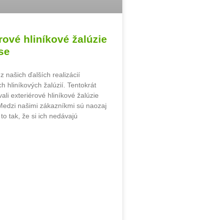
rové hliníkové žalúzie
se
z našich ďalších realizácií
h hliníkových žalúzií. Tentokrát
li exteriérové hliníkové žalúzie
Medzi našimi zákazníkmi sú naozaj
to tak, že si ich nedávajú